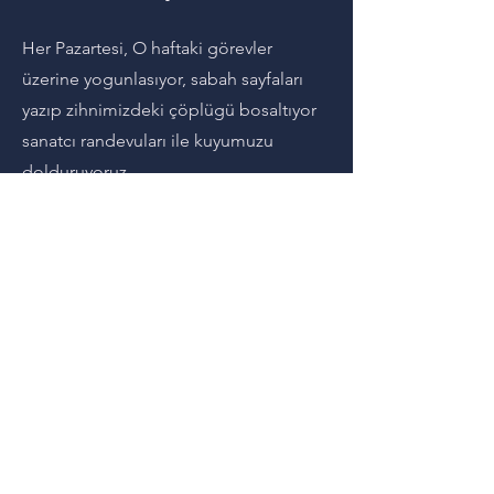
Her Pazartesi, O haftaki görevler
üzerine yogunlasıyor, sabah sayfaları
yazıp zihnimizdeki çöplügü bosaltıyor
sanatcı randevuları ile kuyumuzu
dolduruyoruz.
Kısıtlı kontenjan ile herkesin söz hakkı
aldıgı bulusmada o hafta kaydettiginiz
gelismelerimizi kendi hikayemizi
paylasıyor, birbirimize ilham oluyoruz.