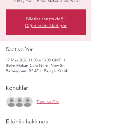
17 May Paz
  |  
Bizim Mekan-Cafe Nero
Biletler satışta değil
Diğer etkinlikleri gör
Saat ve Yer
17 May 2026 11:30 – 13:30 GMT+1
Bizim Mekan-Cafe Nero, New St,
Birmingham B2 4EU, Birleşik Krallık
Konuklar
Tümünü Gör
Etkinlik hakkında