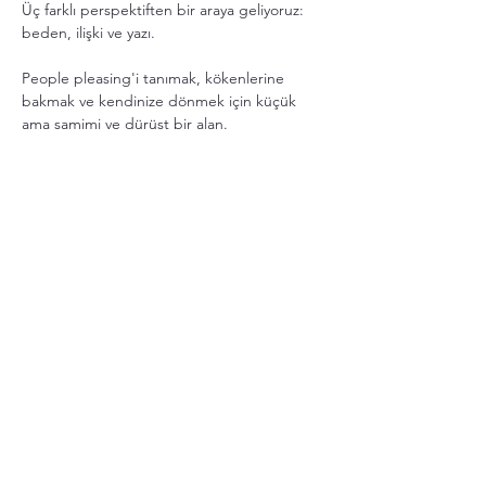
Üç farklı perspektiften bir araya geliyoruz: 
beden, ilişki ve yazı. 
People pleasing'i tanımak, kökenlerine 
bakmak ve kendinize dönmek için küçük 
ama samimi ve dürüst bir alan.
Eşlikçilerimizi Tanıyalım:
Müge Erkan 
Yoga Eğitmeni & Ayurvedik 
Yaşam Danışmanı
Bilgesu Gündeş, 
Somatik Yakınlık ve İlişki 
Koçu
, 
podcaster
Daha Fazla Göster
Bu Etkinliği Paylaş