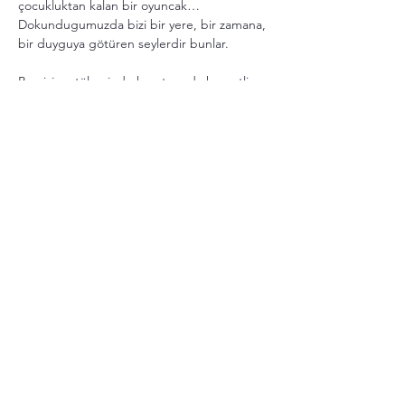
çocukluktan kalan bir oyuncak…
Dokundugumuzda bizi bir yere, bir zamana, 
bir duyguya götüren seylerdir bunlar.
Bu çizim atölyesinde hayatımızda kıymetli 
olan bir objeden yola çıkıyoruz.
İngiltere’de yasayan kadınlar olarak çogu 
zaman kopmus gibi hissedebiliyoruz.
Daha Fazla Göster
Bu Etkinliği Paylaş