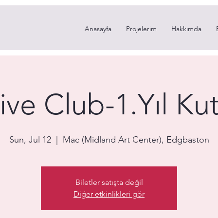
Anasayfa
Projelerim
Hakkımda
ive Club-1.Yıl Ku
Sun, Jul 12
  |  
Mac (Midland Art Center), Edgbaston
Biletler satışta değil
Diğer etkinlikleri gör