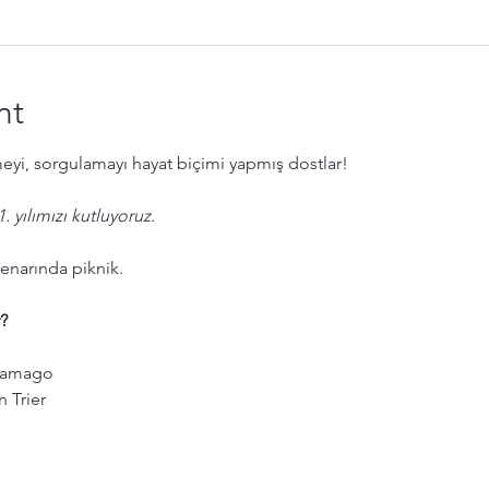
nt
meyi, sorgulamayı hayat biçimi yapmış dostlar!
. yılımızı kutluyoruz.
kenarında piknik.
?
aramago
n Trier