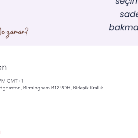
on
30 PM GMT+1
dgbaston, Birmingham B12 9QH, Birleşik Krallık
l